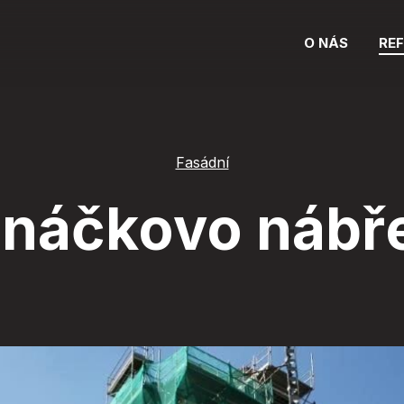
O NÁS
RE
Fasádní
náčkovo nábř