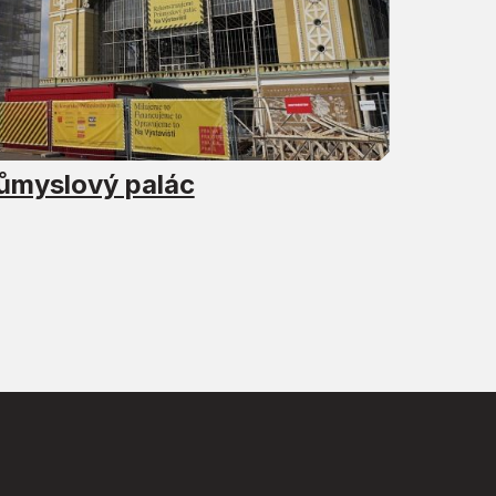
ůmyslový palác