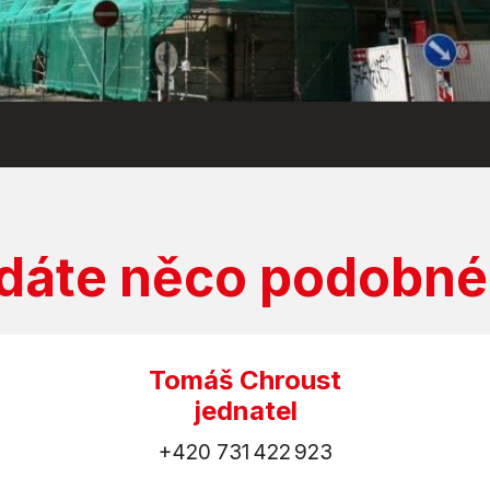
dáte něco podobn
Tomáš Chroust
jednatel
+420 731 422 923